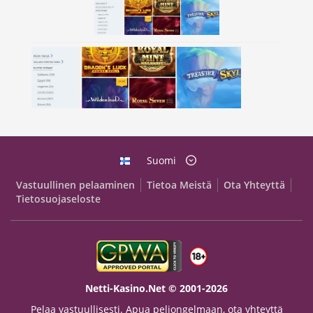
Suomi
Vastuullinen pelaaminen
Tietoa Meistä
Ota Yhteyttä
Tietosuojaseloste
Netti-Kasino.Net © 2001-2026
Pelaa vastuullisesti. Apua peliongelmaan, ota yhteyttä