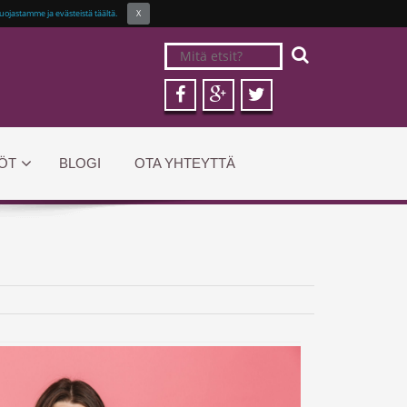
suojastamme ja evästeistä täältä.
X
ÖT
BLOGI
OTA YHTEYTTÄ