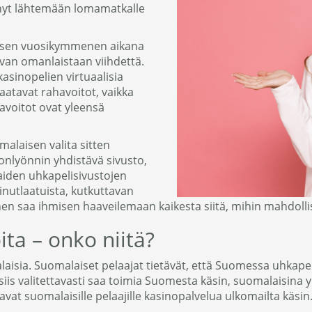
 nyt lähtemään lomamatkalle
imeisen vuosikymmenen aikana
aivan omanlaistaan viihdettä.
kasinopelien virtuaalisia
saatavat rahavoitot, vaikka
avoitot ovat yleensä
malaisen valita sitten
donlyönnin yhdistävä sivusto,
haiden uhkapelisivustojen
inutlaatuista, kutkuttavan
minen saa ihmisen haaveilemaan kaikesta siitä, mihin mahdolli
ita – onko niitä?
aisia. Suomalaiset pelaajat tietävät, että Suomessa uhkapel
siis valitettavasti saa toimia Suomesta käsin, suomalaisina 
avat suomalaisille pelaajille kasinopalvelua ulkomailta käsin