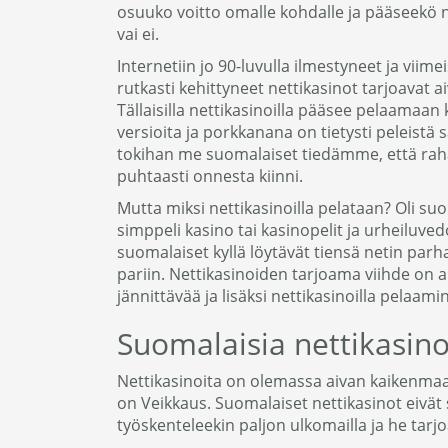
osuuko voitto omalle kohdalle ja pääseekö
vai ei.
Internetiin jo 90-luvulla ilmestyneet ja vi
rutkasti kehittyneet nettikasinot tarjoavat 
Tällaisilla nettikasinoilla pääsee pelaamaan 
versioita ja porkkanana on tietysti peleistä 
tokihan me suomalaiset tiedämme, että rah
puhtaasti onnesta kiinni.
Mutta miksi nettikasinoilla pelataan? Oli suo
simppeli kasino tai kasinopelit ja urheiluve
suomalaiset kyllä löytävät tiensä netin par
pariin. Nettikasinoiden tarjoama viihde on a
jännittävää ja lisäksi nettikasinoilla pelaa
Suomalaisia nettikasino
Nettikasinoita on olemassa aivan kaikenmaal
on Veikkaus. Suomalaiset nettikasinot eivät 
työskenteleekin paljon ulkomailla ja he tarjo