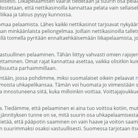
lisesti. Liikapelaamisen vaarat tiedetään ja suurin osa pelaa
dostetaan, että nettikasinoilla kannattaa pelata vain sellaise
liikaa ja talous pysyy kunnossa.
a omaa pelaamista. Lähes kaikki nettikasinot tarjoavat nykyä
lman minkäänlaista peliongelmaa. Joillain nettikasinoilla tall
Tällä toimella pyritään ennaltaehkäisemään liikapelaamista
 vastuullinen pelaaminen. Tähän liittyy vahvasti omien raj
ettaminen. Omat rajat kannattaa asettaa, vaikka olisitkin ku
isuutta parhaimmillaan.
tintään, jossa pohdimme, miksi suomalaiset oikein pelaavat
n
sta uhkapelikansaa. Tämän voi huomata jo viimeistään sill
 innostuneena siitä, kuka milloinkin voittaa. Voittajajoukku
 Tiedämme, että pelaaminen ei aina tuo voittoa kotiin, m
 jännityksen tunne on se, mitä suurin osa uhkapelaamisest
en tietää, että pääpotin saaminen on vain haave ja voiton sa
an suurimmaksi osaksi vastuullisesti. Suomessa tarjotaan i