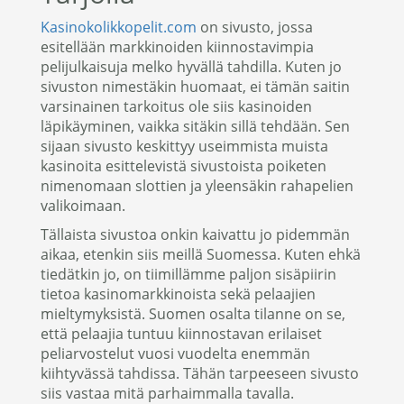
Kasinokolikkopelit.com
on sivusto, jossa
esitellään markkinoiden kiinnostavimpia
pelijulkaisuja melko hyvällä tahdilla. Kuten jo
sivuston nimestäkin huomaat, ei tämän saitin
varsinainen tarkoitus ole siis kasinoiden
läpikäyminen, vaikka sitäkin sillä tehdään. Sen
sijaan sivusto keskittyy useimmista muista
kasinoita esittelevistä sivustoista poiketen
nimenomaan slottien ja yleensäkin rahapelien
valikoimaan.
Tällaista sivustoa onkin kaivattu jo pidemmän
aikaa, etenkin siis meillä Suomessa. Kuten ehkä
tiedätkin jo, on tiimillämme paljon sisäpiirin
tietoa kasinomarkkinoista sekä pelaajien
mieltymyksistä. Suomen osalta tilanne on se,
että pelaajia tuntuu kiinnostavan erilaiset
peliarvostelut vuosi vuodelta enemmän
kiihtyvässä tahdissa. Tähän tarpeeseen sivusto
siis vastaa mitä parhaimmalla tavalla.