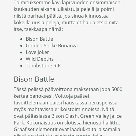
Toimituksemme kävi läpi vuoden ensimmäisen
kuukauden aikana julkaistuja pelejä ja poimi
niistä parhaat päältä. Jos sinua kiinnostaa
kokeilla uusia pelejä, mutta et halua etsiä niitä
itse, tsekkaapa nämä:
Bison Battle
Golden Strike Bonanza
Love Joker
Wild Depths
Tombstone RIP
Bison Battle
Tässä pelissä päävoittona maksetaan jopa 5000
kertaa panoksesi. Voittoja pääset
tavoittelemaan paitsi hauskassa peruspelissä
myös mahtavissa erikoistoiminnoissa. Näitä
ovat pääasiassa Bison Clash, Green Valley ja Ice
Park. Kokonaisuus on slotissa hienosti hallittu.
Graafiset elementit ovat laadukkaita ja samalla
niissä on tiettyä yksinkertaisuutta, joka